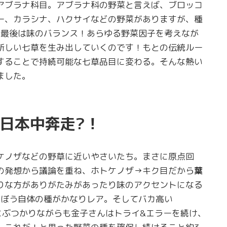
アブラナ科目。アブラナ科の野菜と言えば、ブロッコ
ー、カラシナ、ハクサイなどの野菜がありますが、種
て最後は味のバランス！あらゆる野菜因子を考えなが
新しい七草を生み出していくのです！もとの伝統ルー
することで持続可能な七草品目に変わる。そんな熱い
ました。
日本中奔走?！
ケノザなどの野草に近いやさいたち。まさに原点回
の発想から議論を重ね、ホトケノザ→キク目だから
葉
りな方がありがたみがあったり味のアクセントになる
ごぼう自体の種がかなりレア。そしてバカ高い
壁にぶつかりながらも金子さんはトライ&エラーを続け、