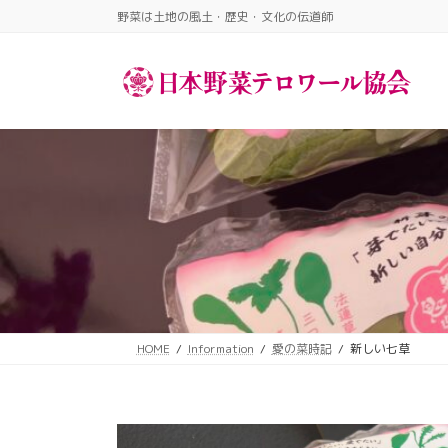
コ
ナ
野菜は土地の風土・歴史・文化の伝道師​
ン
ビ
テ
ゲ
ン
ー
ツ
シ
へ
ョ
ス
ン
キ
に
ッ
移
プ
動
HOME
Information
愛の菜時記
新しい七草