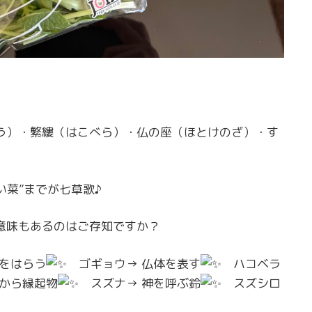
う）・繁縷（はこべら）・仏の座（ほとけのざ）・す
い菜”までが七草歌♪
意味もあるのはご存知ですか？
をはらう
ゴギョウ→ 仏体を表す
ハコベラ
から縁起物
スズナ→ 神を呼ぶ鈴
スズシロ