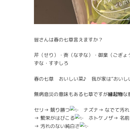
皆さんは春の七草言えますか？
芹（せり）・薺（なずな）・御業（ごぎょ
ずな・すずしろ
春の七草 おいしい菜♪ 我が家は”おいし
無病息災の意味もある七草ですが
縁起物
な
セリ→ 競り勝つ
ナズナ→ なでて汚れ
→ 繁栄がはびこる
ホトケノザ→ 名前
→ 汚れのない純白さ