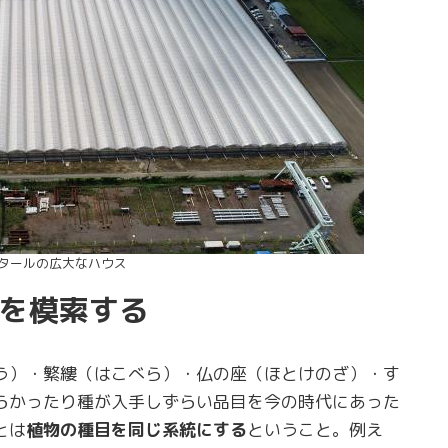
クタールの広大なハウス
を模索する
う）・繁縷（はこべら）・仏の座（ほとけのざ）・す
らかったり種が入手しずらい品目を今の時代にあった
とは
植物の種目を同じ系統にする
ということ。例え