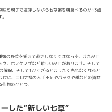
草唄を親子で連呼しながら七草粥を朝食べるのが13歳
す。
7種類の野菜を揃えて栽培しなくてはならず、また品目
ョウ、ホノケノザなど難しい品目があります。そして
の確保、そして1/7すぎるとまったく売れなくなると
。おまけに、コロナ禍の人手不足やパックや種などの資材
る作物のひとつ。
ューした”新しい七草”