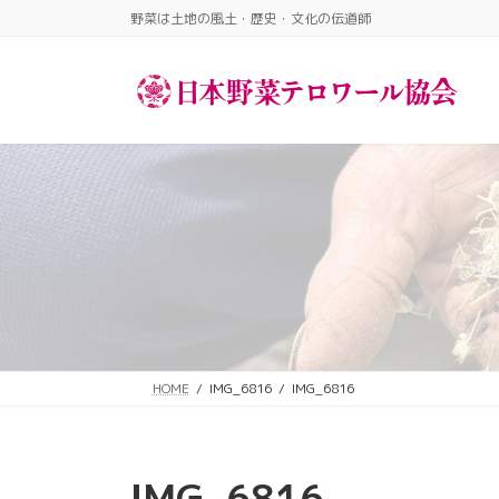
コ
ナ
野菜は土地の風土・歴史・文化の伝道師​
ン
ビ
テ
ゲ
ン
ー
ツ
シ
へ
ョ
ス
ン
キ
に
ッ
移
プ
動
HOME
IMG_6816
IMG_6816
IMG_6816