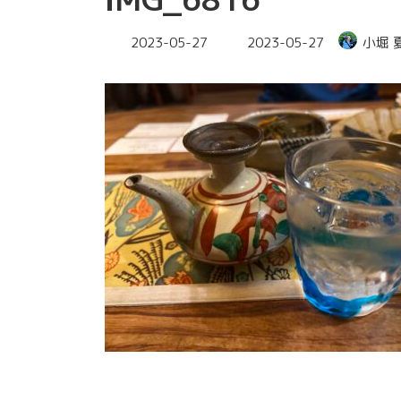
最
2023-05-27
2023-05-27
小堀 
終
更
新
日
時
: