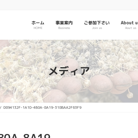
ホーム
事業案内
ご参加下さい
About u
HOME
Business
Join us
Aout us
メディア
D894132F-1A1D-4B0A-8A19-318BAA2F63F9
B0A-8A19-