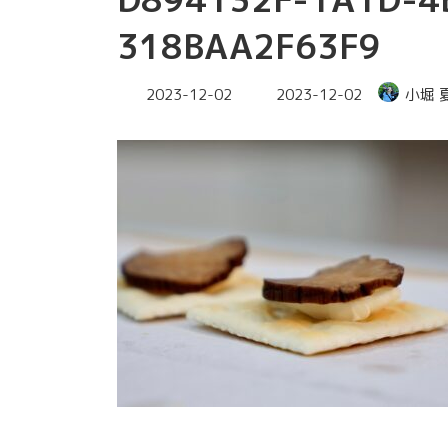
318BAA2F63F9
最
2023-12-02
2023-12-02
小堀 
終
更
新
日
時
: