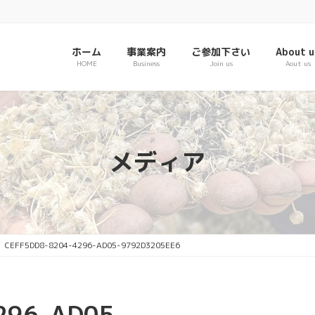
ホーム
事業案内
ご参加下さい
About u
HOME
Business
Join us
Aout us
メディア
CEFF5DD8-8204-4296-AD05-9792D3205EE6
296-AD05-