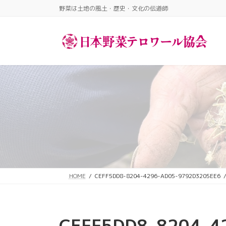
コ
ナ
野菜は土地の風土・歴史・文化の伝道師​
ン
ビ
テ
ゲ
ン
ー
ツ
シ
へ
ョ
ス
ン
キ
に
ッ
移
プ
動
HOME
CEFF5DD8-8204-4296-AD05-9792D3205EE6
CEFF5DD8-8204-4