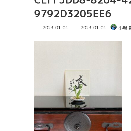
9792D3205EE6
最
2023-01-04
2023-01-04
小堀 
終
更
新
日
時
: