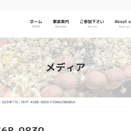
ホーム
事業案内
ご参加下さい
About u
HOME
Business
Join us
Aout us
メディア
B239F71C-1B1F-436B-9839-F386A29BDB5A
36B-9839-