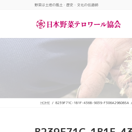
コ
ナ
野菜は土地の風土・歴史・文化の伝道師​
ン
ビ
テ
ゲ
ン
ー
ツ
シ
へ
ョ
ス
ン
キ
に
ッ
移
プ
動
HOME
B239F71C-1B1F-436B-9839-F386A29BDB5A
B239F71C-1B1F-4