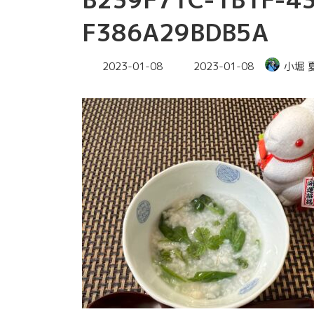
F386A29BDB5A
最
2023-01-08
2023-01-08
小堀 
終
更
新
日
時
: