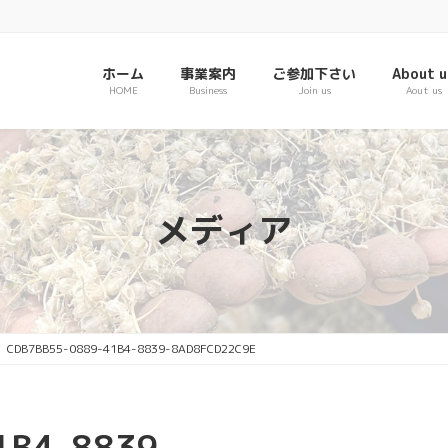
ホーム
事業案内
ご参加下さい
About u
HOME
Business
Join us
Aout us
メディア
CDB7BB55-0889-41B4-8839-8AD8FCD22C9E
1B4-8839-