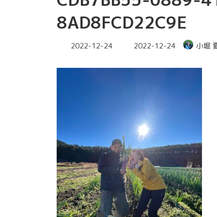
8AD8FCD22C9E
最
2022-12-24
2022-12-24
小堀 
終
更
新
日
時
: