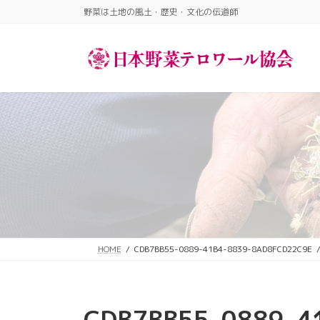
コ
ナ
野菜は土地の風土・歴史・文化の伝道師​
ン
ビ
テ
ゲ
ン
ー
ツ
シ
へ
ョ
ス
ン
キ
に
ッ
移
プ
動
HOME
CDB7BB55-0889-41B4-8839-8AD8FCD22C9E
CDB7BB55-0889-4